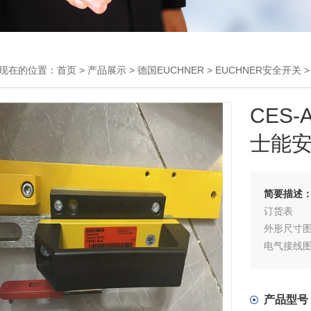
现在的位置：
首页
>
产品展示
>
德国EUCHNER
>
EUCHNER安全开关
>
CES-
士能
简要描述
订货表
外形尺寸
电气接线
长滚轮柱塞
产品型号