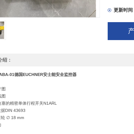
更新时间
介绍：
A-ABA-01德国EUCHNER安士能安全监控器
寸图
线图
塞的精密单体行程开关N1ARL
据DIN 43693
轮 ∅ 18 mm
向