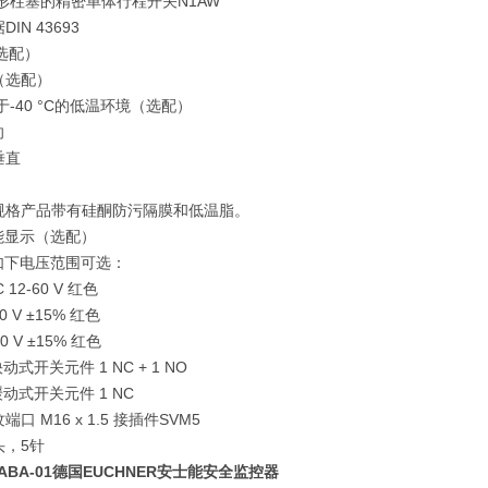
形柱塞的精密单体行程开关N1AW
IN 43693
选配）
（选配）
-40 °C的低温环境（选配）
向
垂直
2规格产品带有硅酮防污隔膜和低温脂。
能显示（选配）
有如下电压范围可选：
C 12-60 V 红色
10 V ±15% 红色
30 V ±15% 红色
 快动式开关元件 1 NC + 1 NO
 缓动式开关元件 1 NC
口 M16 x 1.5 接插件SVM5
头，5针
A-ABA-01德国EUCHNER安士能安全监控器