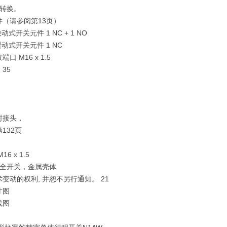
°转换。
件（请参阅第13页）
 快动式开关元件 1 NC + 1 NO
 缓动式开关元件 1 NC
口 M16 x 1.5
 35
封接头，
132页
6 x 1.5
安全开关，金属壳体
变动的权利, 并恕不另行通知。 21
寸图
线图