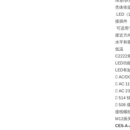
球形/拱
壳体依据D
LED（
接插件
可适用于
接近方
水平和
低温
C222
LED功
LED
 AC/D
 AC 1
 AC 2
 514
 508
接线螺纹端
M12插
CES-