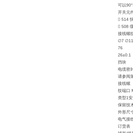
可以90
开关元
 514
 508
接线螺纹端
∅7 ∅11
76
26±0.1
挡块
电缆密
请参阅第
接线螺
纹端口 M1
类型1
保留技术
外形尺
电气接
订货表