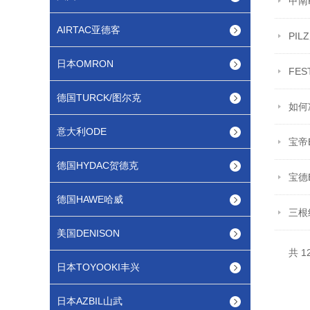
甲南
AIRTAC亚德客
PI
日本OMRON
FE
德国TURCK/图尔克
如何
意大利ODE
宝帝
德国HYDAC贺德克
宝德
德国HAWE哈威
三根
美国DENISON
共 1
日本TOYOOKI丰兴
日本AZBIL山武