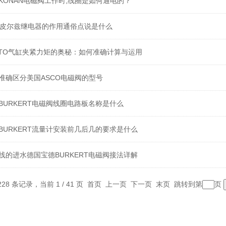
KONAN电磁阀工作时,线圈是如何通电的？
LZ皮尔兹继电器的作用通俗点说是什么
STO气缸夹紧力矩的奥秘：如何准确计算与运用
准确区分美国ASCO电磁阀的型号
BURKERT电磁阀线圈电路板名称是什么
BURKERT流量计安装前几后几的要求是什么
线的进水德国宝德BURKERT电磁阀接法详解
228 条记录，当前 1 / 41 页 首页 上一页
下一页
末页
跳转到第
页