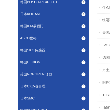
德国BOSCH-REXROTH
什么
日本KOGANEI
纽迈
德国IFM易福门
美国
ASCO世格
SM
德国SICK传感器
德国
德国HERION
力士
英国NORGREN/诺冠
阿托
日本CKD/喜开理
TO
日本SMC
油研