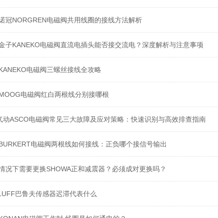
诺冠NORGREN电磁阀共用线圈的接线方法解析
金子KANEKO电磁阀直流电插头能否接交流电？深度解析与注意事项
KANEKO电磁阀三螺丝接线全攻略
MOOG电磁阀红白两根线分别接哪根
v气动ASCO电磁阀常见三大故障及应对策略：快速识别与高效排查指南
BURKERT电磁阀两根线如何接线：正负哪个接信号输出
情况下需要更换SHOWA正和减震器？必须成对更换吗？
LLUFF巴鲁夫传感器迟滞代表什么