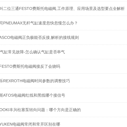
叫二位三通FESTO费斯托电磁阀,工作原理、应用场景及选型要点全解析
司PNEUMAX无杆气缸速度忽快忽慢怎么办？
ASCO电磁阀正负极能否反接,解析的接线规则
C气缸常见故障-怎么确认气缸是否串气
FESTO费斯托电磁阀接反了会烧吗
乐REXROTH电磁阀时间参数的调整技巧
斯ATOS电磁阀红线和黑线哪个接信号
YOOKI丰兴柱塞泵转向问题：哪个方向是正确的
YUKEN电磁阀常闭和常开区别在哪