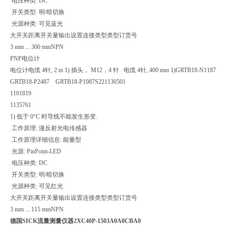
电压种类: DC
开关类型: 明/暗切换
光源种类: 可见蓝光
大开关距离
开关量输出
设置
连接类型
类型
订货号
3 mm ... 300 mm
NPN
PNP
电位计
电位计
电缆 4针, 2 m 1)
插头， M12，4 针 电缆 4针, 400 mm 1)
GRTB18-N1187
GRTB18-P2487 GRTB18-P1087S22
1130501
1101819
1135761
1) 低于 0°C 时导线不能发生形变.
工作原理: 漫反射光电传感器
工作原理详细信息: 能量型
光源: PinPoint-LED
电压种类: DC
开关类型: 明/暗切换
光源种类: 可见红光
大开关距离
开关量输出
设置
连接类型
类型
订货号
3 mm ... 115 mm
NPN
德国SICK流量测量仪器2XC40P-1503A0A0CBA0