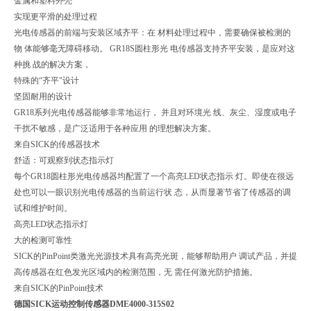
金属和塑料外壳
实现更平滑的处理过程
光电传感器的前端与安装区域齐平：在 材料处理过程中，需要确保被检测的
物 体能够毫无障碍移动。 GR18S圆柱形光 电传感器支持齐平安装，是应对这
种挑 战的解决方案，
特殊的“齐平"设计
坚固耐用的设计
GR18系列光电传感器能够非常地运行， 并且对环境光 线、灰尘、湿度或电子
干扰不敏感，是广泛适用于各种应用 的理想解决方案。
来自SICK的传感器技术
舒适：可观察到状态指示灯
每个GR18圆柱形光电传感器均配置了一个高亮LED状态指示 灯。即使在很远
处也可以一眼识别光电传感器的当前运行状 态，从而显著节省了传感器的调
试和维护时间。
高亮LED状态指示灯
大的检测可靠性
SICK的PinPoint类激光光源技术具有高亮光斑，能够帮助用户 调试产品，并提
高传感器在红色发光区域内的检测范围，无 需任何激光防护措施。
来自SICK的PinPoint技术
德国SICK运动控制传感器DME4000-315S02