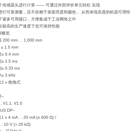
个传感器头进行计算 —— 可通过外部评价单元轻松 实现
够进行可靠测量，且不依赖于表面亮度和颜色， 从而体现高度的机器可用性
供了诸多可用接口，方便集成于工业网络之中
便在较高的生产速度下也可保持性能
据概览
围
200 mm ... 1,000 mm
 ± 1.5 mm
度
≥ 0.4 mm
间
≥ 1.5 ms
间
≥ 0.33 ms
率
≤ 3 kHz
出
2 x 推挽式
型
–
l , V1.1, V1.0
BUS DP
–
出
1 x 4 mA ... 20 mA (≤ 600 Ω) /
... 10 V (> 20 kΩ)