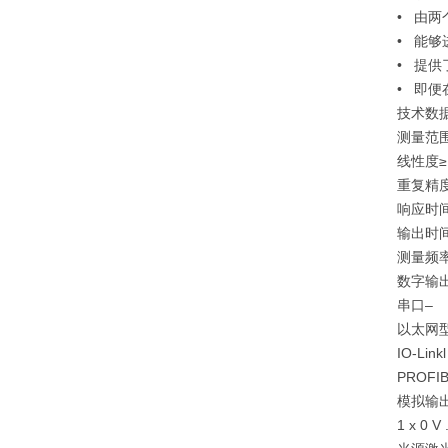
• 由两
• 能
• 提
• 即
技术数
测量范
线性度
≥
重复精
响应时
输出时
测量频
数字输
串口
–
以太网
IO-Link
PROFI
模拟输
1 x 0 V 