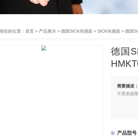
现在的位置：
首页
>
产品展示
>
德国SICK传感器
>
SICK传感器
> 德国S
德国S
HMKT
简要描述
不受表面
产品型号