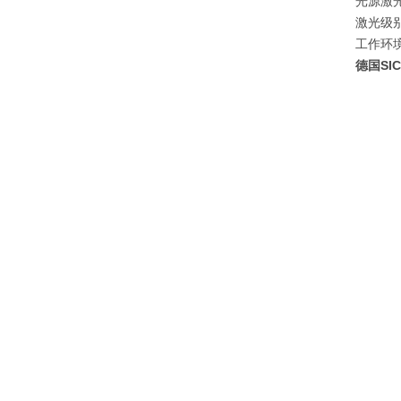
光源
激
激光级
工作环
德国SI