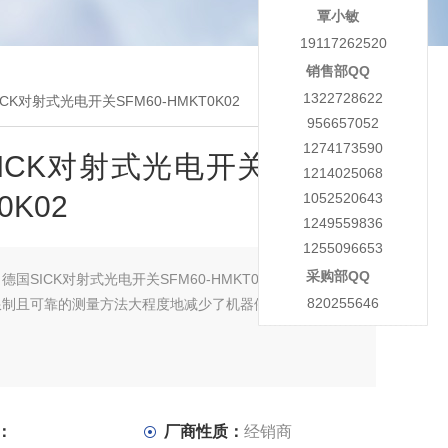
覃小敏
19117262520
销售部QQ
1322728622
ICK对射式光电开关SFM60-HMKT0K02
956657052
1274173590
ICK对射式光电开关SFM60-
1214025068
0K02
1052520643
1249559836
1255096653
采购部QQ
：
德国SICK对射式光电开关SFM60-HMKT0K02
820255646
限制且可靠的测量方法大程度地减少了机器停 机时间
：
厂商性质：
经销商