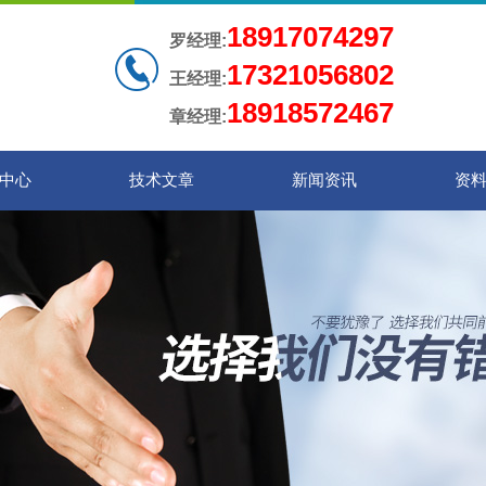
18917074297
罗经理:
17321056802
王经理:
18918572467
章经理:
中心
技术文章
新闻资讯
资