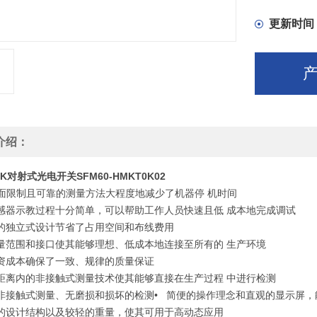
更新时间
介绍：
CK对射式光电开关SFM60-HMKT0K02
面限制且可靠的测量方法大程度地减少了机器停 机时间
传感器示教过程十分简单，可以帮助工作人员快速且低 成本地完成调试
凑的独立式设计节省了占用空间和布线费用
测量范围和接口使其能够理想、低成本地连接至所有的 生产环境
投资成本确保了一致、规律的质量保证
全距离内的非接触式测量技术使其能够直接在生产过程 中进行检测
于非接触式测量、无磨损和损坏的检测
• 简便的操作理念和直观的显示屏
小的设计结构以及较轻的重量，使其可用于高动态应用