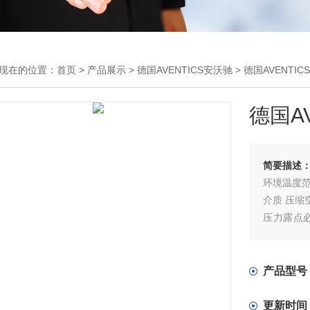
现在的位置：
首页
>
产品展示
>
德国AVENTICS安沃驰
>
德国AVENTIC
德国AV
简要描述
环境温度范围 
介质 压缩
压力露点必
°C。
■ 压缩空
■ 只可使
产品型号
的内容。
■ 适用于
更新时间