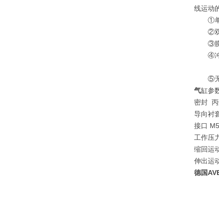
线运动
①单作
②双作
③膜片
④冲击
⑤无杆
气
缸参
密封 
导向衬套
接口 M5
工作压力范围 
缩回运动的
伸出运动的
德国AVE