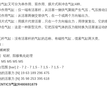
的气缸又可分为单作用、双作用、膜片式和冲击气缸4种。
用气缸：仅一端有活塞杆，从活塞一侧供气聚能产生气压，气压推动活
用气缸：从活塞两侧交替供气，在一个或两个方向输出力。
式气缸：用膜片代替活塞，只在一个方向输出力，用弹簧复位。它的
气缸：这是一种新型元件。它把压缩气体的压力能转换为活塞速运动的
气缸：没有活塞杆的气缸的总称。有磁性气缸，缆索气缸两大类。
数：
丙烯树胶
 铝材, 阳极氧化处理
 M5 M5 M5 M5
[bar] 2 - 7 2 - 7 1,5 - 7 1,5 - 7 1,5 - 7
活塞力 [N] 19 63 189 296 475
活塞力 [N] 35 98 253 395 618
NTICS气缸R480691879