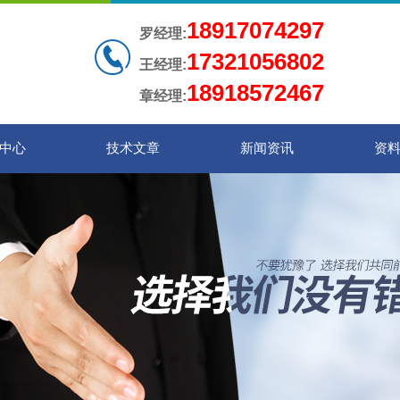
18917074297
罗经理:
17321056802
王经理:
18918572467
章经理:
中心
技术文章
新闻资讯
资