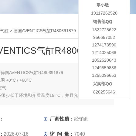
覃小敏
19117262520
销售部QQ
1322728622
S气缸
> 德国AVENTICS气缸R480691879
956657052
1274173590
ENTICS气缸R480691879
1214025068
1052520643
1249559836
：
德国AVENTICS气缸R480691879
1255096653
+0°C / +60°C
采购部QQ
空气
820255646
须少低于环境和介质温度15 °C，并且允许 的Z温度为 3
气的油含量必须在整个使用寿命中保持不变。
用经过 AVENTICS 公司许可的油，参见 “技术信息"章节中
：
厂商性质：
经销商
活塞直径 Ø 6: 磁性传感器必需的紧固零件
：
2026-07-16
访 问 量：
7040