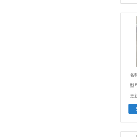
名
型号
更新