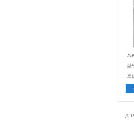
名
型
更新
共 1