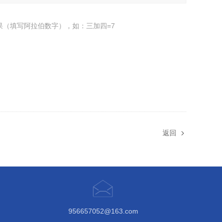
果（填写阿拉伯数字），如：三加四=7
返回
956657052@163.com