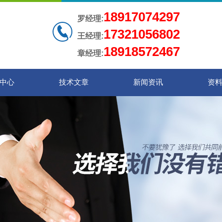
18917074297
罗经理:
17321056802
王经理:
18918572467
章经理:
中心
技术文章
新闻资讯
资