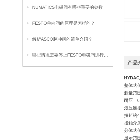
NUMATICS电磁阀有哪些重要的参数
FESTO单向阀的原理是怎样的？
解析ASCO脉冲阀的简单介绍？
哪些情况需要停止FESTO电磁阀进行检修？
产品
HYDAC
整体式
测量范
耐压：
6
液压连
扭矩
约4
接触介
分体式
显示范