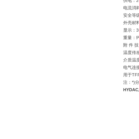
供电：
2
电流消
安全等
外壳材
显示：
重量：
约
附 件 技
温度传感
介质温度
电气连
用于TF
注：*
HYDAC