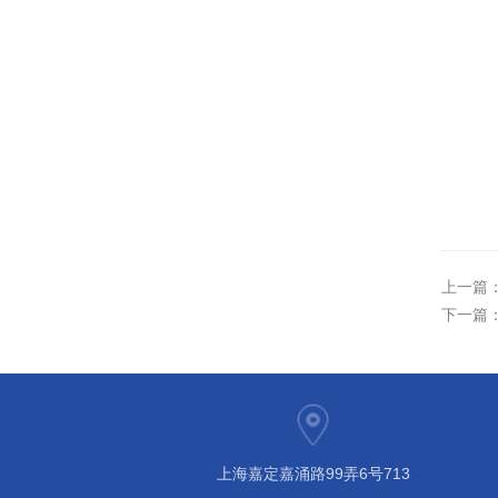
上一篇
下一篇
上海嘉定嘉涌路99弄6号713