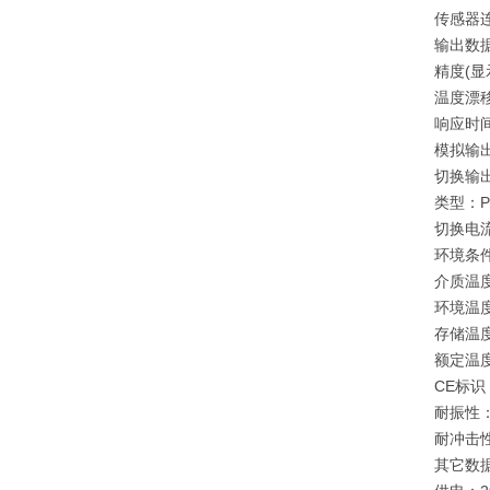
传感器
输出数
精度(显
温度漂移
响应时间(
模拟输
切换输
类型：
切换电
环境条
介质温
环境温
存储温
额定温
CE标识
耐振性
耐冲击
其它数