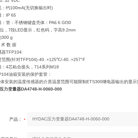
0..32 VDC
耗：
约100mA(无切换输出时)
级：
IP 65
料：
管：不锈钢键盘壳体：PA6.6 Gf30
3位，7段LED显示，红色码，字高9.2mm
300 g
 术 数 据
器TFP104:
范围(针对TFP104)
-40..+125℃/-40..+257°F
接：
4芯粘合接头，714系列M18
P104油箱安装的保护套管：
)分体安装的温度传感器的介质温度范围可能限制ETS300继电器输出的显示
压力变量器DA4748-H-0060-000
产品：