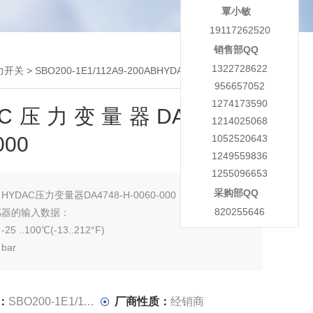
覃小敏
19117262520
销售部QQ
1322728622
力开关
> SBO200-1E1/112A9-200ABHYDAC压力变量器DA4748-H-0060-000
956657052
1274173590
AC压力变量器DA4748-H-
1214025068
000
1052520643
1249559836
1255096653
采购部QQ
：
HYDAC压力变量器DA4748-H-0060-000
820255646
感器的输入数据：
 ..100℃(-13..212°F)
bar
：
SBO200-1E1/112A9-200AB
厂商性质：
经销商