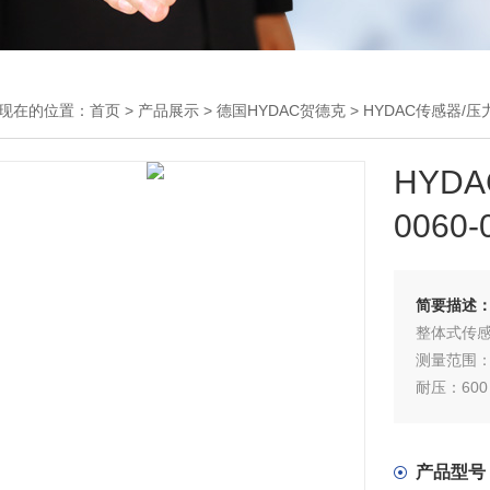
现在的位置：
首页
>
产品展示
>
德国HYDAC贺德克
>
HYDAC传感器/压
HYD
0060-
简要描述
整体式传
测量范围：-25
耐压：600 
产品型号