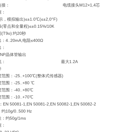
连接
： 电缆接头M12×1,4芯
据：
示，模拟输出)
≤±1.0℃(≤±2,0°F)
(零点和全量程)
≤±0.15%/10K
T9o):
约20秒
出：
4..20mA,电阻≤400Ω
出：
PNP晶体管输出
流： 最大1.2A
件
度范围：
-25..+100℃(整体式传感器)
度范围：
-25..+80 ℃
度范围：
-40..+80℃
度范围：
-10..+70℃
：
EN 50081-1,EN 50081-2,EN 50082-1,EN 50082-2
：
约10g/0..500 Hz
性：
约50g/1ms
据：