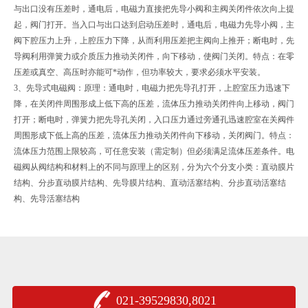
与出口没有压差时，通电后，电磁力直接把先导小阀和主阀关闭件依次向上提
起，阀门打开。当入口与出口达到启动压差时，通电后，电磁力先导小阀，主
阀下腔压力上升，上腔压力下降，从而利用压差把主阀向上推开；断电时，先
导阀利用弹簧力或介质压力推动关闭件，向下移动，使阀门关闭。特点：在零
压差或真空、高压时亦能可*动作，但功率较大，要求必须水平安装。
3、先导式电磁阀：原理：通电时，电磁力把先导孔打开，上腔室压力迅速下
降，在关闭件周围形成上低下高的压差，流体压力推动关闭件向上移动，阀门
打开；断电时，弹簧力把先导孔关闭，入口压力通过旁通孔迅速腔室在关阀件
周围形成下低上高的压差，流体压力推动关闭件向下移动，关闭阀门。特点：
流体压力范围上限较高，可任意安装（需定制）但必须满足流体压差条件。电
磁阀从阀结构和材料上的不同与原理上的区别，分为六个分支小类：直动膜片
结构、分步直动膜片结构、先导膜片结构、直动活塞结构、分步直动活塞结
构、先导活塞结构
021-39529830,8021