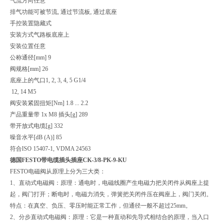
气流方向任意
排气功能可被节流, 通过节流板, 通过底座
手控装置隐藏式
安装方式气路板底座上
安装位置任意
公称通径[mm] 9
阀规格[mm] 26
底座上的气口1, 2, 3, 4, 5 G1/4
12, 14 M5
阀安装紧固扭矩[Nm] 1.8 ... 2.2
产品重量带 1x M8 插头[g] 289
带开放式电缆[g] 332
噪音水平[dB (A)] 85
符合ISO 15407-1, VDMA 24563
德国FESTO带电缆插头插座CK-3/8-PK-9-KU
FESTO电磁阀从原理上分为三大类：
1、直动式电磁阀：原理：通电时，电磁线圈产生电磁力把关闭件从阀座上提
起，阀门打开；断电时，电磁力消失，弹簧把关闭件压在阀座上，阀门关闭。
特点：在真空、负压、零压时能正常工作，但通径一般不超过25mm。
2、分步直动式电磁阀：原理：它是一种直动和先导式相结合的原理，当入口