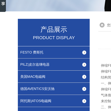
您
产品展示
PRODUCT DISPLAY
FESTO 费斯托
PILZ|皮尔兹继电器
伸缩F
伸缩F
美国MAC电磁阀
结构
一、伸
德国AVENTICS安沃驰
伸缩F
气体
阿托斯|ATOS电磁阀
来控
二、