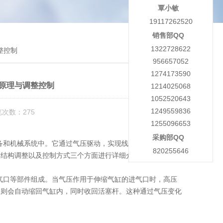
覃小敏
19117262520
销售部QQ
1322728622
整控制
956657052
1274173590
作原理与调整控制
1214025068
1052520643
1249559836
览次数：275
1255096653
采购部QQ
设备和机械系统中。它通过气压驱动，实现线性运动，并具有
820255646
、结构调整以及控制方式三个方面进行详细介绍。
出气口等部件组成。当气压作用于伸缩气缸的进气口时，高压
塞则会自动缩回气缸内，同时收回活塞杆。这种通过气压变化