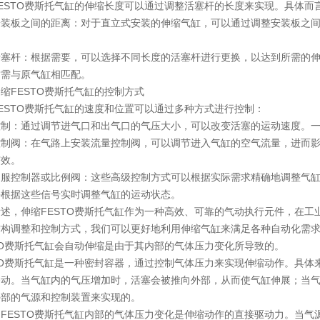
ESTO费斯托气缸的伸缩长度可以通过调整活塞杆的长度来实现。具体而
安装板之间的距离：对于直立式安装的伸缩气缸，可以通过调整安装板之
活塞杆：根据需要，可以选择不同长度的活塞杆进行更换，以达到所需的
质需与原气缸相匹配。
缩FESTO费斯托气缸的控制方式
ESTO费斯托气缸的速度和位置可以通过多种方式进行控制：
控制：通过调节进气口和出气口的气压大小，可以改变活塞的运动速度。
控制阀：在气路上安装流量控制阀，可以调节进入气缸的空气流量，进而
有效。
伺服控制器或比例阀：这些高级控制方式可以根据实际需求精确地调整气缸
并根据这些信号实时调整气缸的运动状态。
述，伸缩FESTO费斯托气缸作为一种高效、可靠的气动执行元件，在
结构调整和控制方式，我们可以更好地利用伸缩气缸来满足各种自动化需
TO费斯托气缸会自动伸缩是由于其内部的气体压力变化所导致的。
TO费斯托气缸是一种密封容器，通过控制气体压力来实现伸缩动作。具
移动。当气缸内的气压增加时，活塞会被推向外部，从而使气缸伸展；当
外部的气源和控制装置来实现的。
FESTO费斯托气缸内部的气体压力变化是伸缩动作的直接驱动力。当