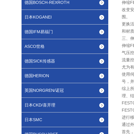
德国BOSCH-REXROTH
伸缩F
改变
围。
日本KOGANEI
更换
和材
德国IFM易福门
三、伸
伸缩F
ASCO世格
气压
流量
德国SICK传感器
尤为
使用
德国HERION
号，
综上所
英国NORGREN/诺冠
理、
FES
日本CKD/喜开理
FES
进行
日本SMC
通过
首先，