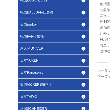
德国BUSCHJOST
动活
的收
德国BALLUFF/巴鲁夫
其次，
控制
美国parker
缩动
此外，
德国P+F倍加福
FES
总之，
意大利UNIVER
这种
日本YUKEN
上一篇
日本Panasonic
下一篇
美国VICKERS威格士
日本TAIYO
法国SCHNEIDER