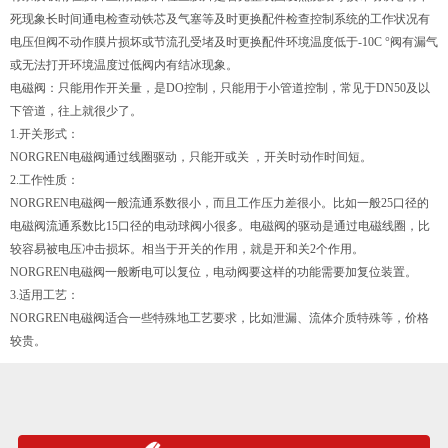
死现象长时间通电检查动铁芯及气塞等及时更换配件检查控制系统的工作状况有
电压但阀不动作膜片损坏或节流孔受堵及时更换配件环境温度低于-10C °阀有漏气
或无法打开环境温度过低阀内有结冰现象。
电磁阀：只能用作开关量，是DO控制，只能用于小管道控制，常见于DN50及以
下管道，往上就很少了。
1.开关形式：
NORGREN电磁阀通过线圈驱动，只能开或关 ，开关时动作时间短。
2.工作性质：
NORGREN电磁阀一般流通系数很小，而且工作压力差很小。比如一般25口径的
电磁阀流通系数比15口径的电动球阀小很多。电磁阀的驱动是通过电磁线圈，比
较容易被电压冲击损坏。相当于开关的作用，就是开和关2个作用。
NORGREN电磁阀一般断电可以复位，电动阀要这样的功能需要加复位装置。
3.适用工艺：
NORGREN电磁阀适合一些特殊地工艺要求，比如泄漏、流体介质特殊等，价格
较贵。