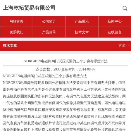
上海乾拓贸易有限公司
网站首页
公司简介
产品展示
新闻中心
联系我们
产品目录
技术文章
在线留言
技术文章
更多>>
NORGREN电磁阀阀门试压试漏的三个步骤有哪些方法
点击次数：2938 更新时间：2014-08-07
NORGREN电磁阀阀门试压试漏的三个步骤有哪些方法
NORGREN电磁阀故障现象原因分析排除方法安装调试中所有阀无法打开，但导
部分有动作检查气包压力是否过低排查漏气某些阀不工作其他阀正常检查阀的线
路连接及线圈更换配件所有阀无法关闭，有漏气气包压力无法建立淹没型阀，同
一气包的某几个阀漏气造成所有阀漏气的假像排查漏气直角型阀，蒸汽电磁电磁
脉冲阀的进气口与喷吹口相反安装重新安装某些阀无法关闭，有漏气阀，关闭缓
慢有杂质吸附在膜片上清洁膜片检查膜片是否完整动铁芯有卡死现象检查动铁芯
及气塞膜片节流孔受堵疏通膜片节流孔使用过程中某些阀漏气膜片关不死阀常开
有杂质吸附在膜片上清洁膜片检查膜片是否完整线圈发热烧毁导损坏动铁芯有卡