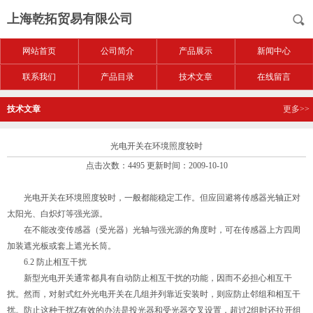
上海乾拓贸易有限公司
网站首页
公司简介
产品展示
新闻中心
联系我们
产品目录
技术文章
在线留言
技术文章
更多>>
光电开关在环境照度较时
点击次数：4495 更新时间：2009-10-10
光电开关在环境照度较时，一般都能稳定工作。但应回避将传感器光轴正对
太阳光、白炽灯等强光源。
在不能改变传感器（受光器）光轴与强光源的角度时，可在传感器上方四周
加装遮光板或套上遮光长筒。
6.2 防止相互干扰
新型光电开关通常都具有自动防止相互干扰的功能，因而不必担心相互干
扰。然而，对射式红外光电开关在几组并列靠近安装时，则应防止邻组和相互干
扰。防止这种干扰Z有效的办法是投光器和受光器交叉设置，超过2组时还拉开组