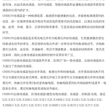
器市场，比如无线传感器、光纤传感器、智能传感器和金属氧化传感器等新型传
感器的出现与的扩大。
OMRON传感器是一种检测装置，能感受到被测量的信息，并能将检测感受到的
信息，按一定规律变换成为电信号或其他所需形式的信息输出，以满足信息的传
输、处理、存储、显示、记录和控制等要求。它是实现自动检测和自动控制的要
环节。
OMRON位移传感器是采用光电元件作为检测元件的传感器。它把被测量的变化
转换成光信号的变化，然后借助光电元件进一步将光信号转换成电信号。光电检
测方法具有、反应快、非接触等，而且可测参数多，传感器的结构简单，形式灵
活多样，因此,位移传感器在检测和控制中应用非常广泛。
OMRON位移传感器是Z传感器早开发，应用Z广的一类传感器。位移传感器的大
大超过了其他的传感器。
OMRON位移传感器包括光学系统、检测元件和转换电路。光学系统按结构不同
可分为透射式和反射式两类。检测元件按工作原理可分为热敏检测元件和光电检
测元件。热敏元件应用Z多的是热敏电阻。热敏电阻受到红外线辐射时温度升，电
阻发生变化，通过转换电路变成电信号输出。
OMRON位移传感器、区域传感器/微型光电传感器、传感器，控制器/光电、接近
E2E-X2E1/ E2E-X5ME1/ E2E-X5E1/ E2E-X10ME1/ E2E-X10E1/ E2E-X10E2/ E2E-
X18ME1/ E2E-X2F1/ E2E-X5F1/ E2E-X18MF1/ E2E-X1R5Y2/ E2E-X2Y1/ E2E-