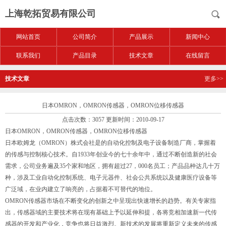
上海乾拓贸易有限公司
网站首页
公司简介
产品展示
新闻中心
联系我们
产品目录
技术文章
在线留言
技术文章
更多>>
日本OMRON，OMRON传感器，OMRON位移传感器
点击次数：3057 更新时间：2010-09-17
日本OMRON，OMRON传感器，OMRON位移传感器
日本欧姆龙（OMRON）株式会社是的自动化控制及电子设备制造厂商，掌握着
的传感与控制核心技术。自1933年创业今的七十余年中，通过不断创造新的社会
需求，公司业务遍及35个家和地区，拥有超过27，000名员工；产品品种达几十万
种，涉及工业自动化控制系统、电子元器件、社会公共系统以及健康医疗设备等
广泛域，在业内建立了响亮的，占据着不可替代的地位。
OMRON传感器市场在不断变化的创新之中呈现出快速增长的趋势。有关专家指
出，传感器域的主要技术将在现有基础上予以延伸和提，各将竞相加速新一代传
感器的开发和产业化，竞争也将日益激烈。新技术的发展将重新定义未来的传感