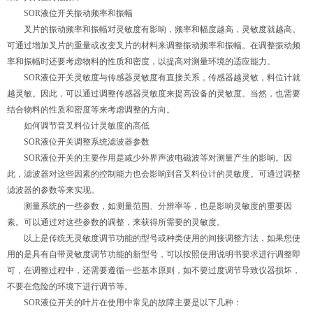
SOR液位开关振动频率和振幅
叉片的振动频率和振幅对灵敏度有影响，频率和幅度越高，灵敏度就越高。
可通过增加叉片的重量或改变叉片的材料来调整振动频率和振幅。在调整振动频
率和振幅时还要考虑物料的性质和密度，以提高对测量环境的适应能力。
SOR液位开关灵敏度与传感器灵敏度有直接关系，传感器越灵敏，料位计就
越灵敏。因此，可以通过调整传感器灵敏度来提高设备的灵敏度。当然，也需要
结合物料的性质和密度等来考虑调整的方向。
如何调节音叉料位计灵敏度的高低
SOR液位开关调整系统滤波器参数
SOR液位开关的主要作用是减少外界声波电磁波等对测量产生的影响。因
此，滤波器对这些因素的控制能力也会影响到音叉料位计的灵敏度。可通过调整
滤波器的参数等来实现。
测量系统的一些参数，如测量范围、分辨率等，也是影响灵敏度的重要因
素。可以通过对这些参数的调整，来获得所需要的灵敏度。
以上是传统无灵敏度调节功能的型号或种类使用的间接调整方法，如果您使
用的是具有自带灵敏度调节功能的新型号，可以按照使用说明书要求进行调整即
可，在调整过程中，还需要遵循一些基本原则，如不要过度调节导致仪器损坏，
不要在危险的环境下进行调节等。
SOR液位开关的叶片在使用中常见的故障主要是以下几种：