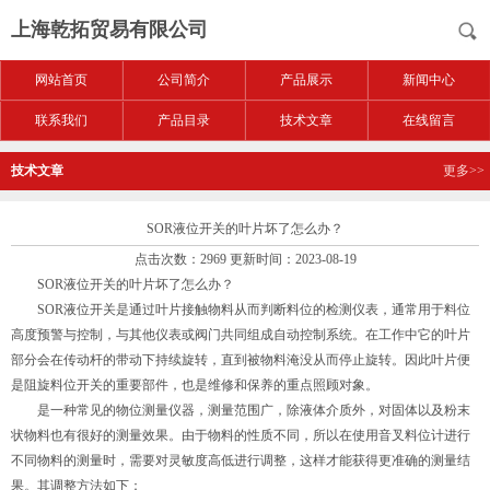
上海乾拓贸易有限公司
网站首页
公司简介
产品展示
新闻中心
联系我们
产品目录
技术文章
在线留言
技术文章
更多>>
SOR液位开关的叶片坏了怎么办？
点击次数：2969 更新时间：2023-08-19
SOR液位开关的叶片坏了怎么办？
SOR液位开关是通过叶片接触物料从而判断料位的检测仪表，通常用于料位
高度预警与控制，与其他仪表或阀门共同组成自动控制系统。在工作中它的叶片
部分会在传动杆的带动下持续旋转，直到被物料淹没从而停止旋转。因此叶片便
是阻旋料位开关的重要部件，也是维修和保养的重点照顾对象。
是一种常见的物位测量仪器，测量范围广，除液体介质外，对固体以及粉末
状物料也有很好的测量效果。由于物料的性质不同，所以在使用音叉料位计进行
不同物料的测量时，需要对灵敏度高低进行调整，这样才能获得更准确的测量结
果。其调整方法如下：