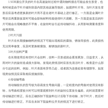
1.SOR液位开关的叶片在高速旋转过程中遇到物料撞击可能会发生形变，也
有时候是由于叶片碰到容器内部其他设施导致的，如搅拌叶片等。当叶片发生变
形后应该考虑更换新的叶片而不是在老叶片基础上进行修正。一方面是金属叶片
弯折后再重新扳直时可能会影响材料性能使得叶片易断。另一方面是扳直后的叶
片可能会出现略微的不平衡，在旋转时会引起传动轴抖动，从而影响测量准度和
使用周期。
2.叶片污损
叶片在长期接触物料的情况下可能出现相应的腐蚀、锈蚀等损伤，此类损伤
无法简单修复，应及时更换耐腐蚀、耐锈蚀的新叶片。
3.叶片挂料严重
在长期使用后有些叶片会挂料，挂料一旦形成就会逐渐累加，日益变大，从
而对叶片的旋转造成很大影响。发现此类情况时应首先清洁叶片，检查是什么部
分引起的挂料。例如，叶片表面有异常凸起，或者因为连接处留有缝隙等。如发
现类似情况应采取相应措施排除。
4.传动轴弯曲
传动轴较长的型号较为容易发生弯曲问题，一定程度内的弯曲对使用没有影
响，当弯曲程度较大时可以明显观察到叶片的旋转位置发生偏差。此时就需要对
传动轴进行矫正。应在正确拆卸下阻旋料位计后取下传动轴，卸下叶片，然后对
传动轴进行矫正。不应在未卸下阻旋料位开关的情况下进行矫正。