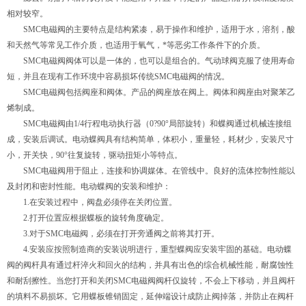
相对较窄。
SMC电磁阀的主要特点是结构紧凑，易于操作和维护，适用于水，溶剂，酸
和天然气等常见工作介质，也适用于氧气，*等恶劣工作条件下的介质。
SMC电磁阀阀体可以是一体的，也可以是组合的。气动球阀克服了使用寿命
短，并且在现有工作环境中容易损坏传统SMC电磁阀的情况。
SMC电磁阀包括阀座和阀体。产品的阀座放在阀上。阀体和阀座由对聚苯乙
烯制成。
SMC电磁阀由1/4行程电动执行器（0?90°局部旋转）和蝶阀通过机械连接组
成，安装后调试。电动蝶阀具有结构简单，体积小，重量轻，耗材少，安装尺寸
小，开关快，90°往复旋转，驱动扭矩小等特点。
SMC电磁阀用于阻止，连接和协调媒体。在管线中。良好的流体控制性能以
及封闭和密封性能。电动蝶阀的安装和维护：
1.在安装过程中，阀盘必须停在关闭位置。
2.打开位置应根据蝶板的旋转角度确定。
3.对于SMC电磁阀，必须在打开旁通阀之前将其打开。
4.安装应按照制造商的安装说明进行，重型蝶阀应安装牢固的基础。电动蝶
阀的阀杆具有通过杆淬火和回火的结构，并具有出色的综合机械性能，耐腐蚀性
和耐刮擦性。当您打开和关闭SMC电磁阀阀杆仅旋转，不会上下移动，并且阀杆
的填料不易损坏。它用蝶板锥销固定，延伸端设计成防止阀掉落，并防止在阀杆