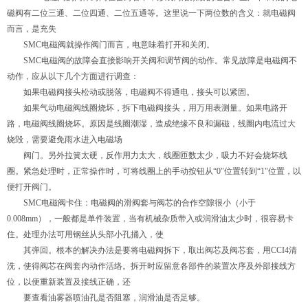
磁阀有二位三通、二位四通、二位五通等。这里说一下两位数的含义：就电磁阀
而言，是充失
SMC电磁阀就操作阀门而言，电意味着打开和关闭。
SMC电磁阀的故障会直接影响开关阀和调节阀的动作。常见故障是电磁阀不
动作，应从以下几个方面进行调查：
如果电磁阀接头松动或脱落，电磁阀不得通电，接头可以紧固。
如果气动电磁阀线圈烧坏，拆下电磁阀接头，用万用表测量。如果电路开
路，电磁阀线圈烧坏。原因是线圈潮湿，造成绝缘不良和漏磁，线圈内电流过大
烧毁，需要避免雨水进入电磁场
阀门。另外拉簧太硬，反作用力太大，线圈匝数太少，吸力不好会烧坏线
圈。紧急处理时，正常操作时，可将线圈上的手动按钮从“0"位置转到“1"位置，以
便打开阀门。
SMC电磁阀卡住：电磁阀的滑阀套与阀芯的合作空隙很小（小于
0.008mm），一般都是单件装置，当有机械杂质带入或润滑油太少时，很容易卡
住。处理办法可用钢丝从头部小孔捅入，使
其弹回。根本的解决办法是要将电磁阀拆下，取出阀芯及阀芯套，用CCI4清
洗，使得阀芯在阀套内动作活络。拆开时应留意各部件的装置次序及外部接线方
位，以便重新装置及接线正确，还
要查看油雾器喷油孔是否阻塞，润滑油是否足够。