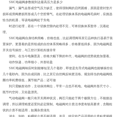
SMC电磁阀参数能到达最高压力是多少
漏气：漏气会形成空气压力缺乏，使得强制阀的启闭困难，原因是密封垫片
损坏或滑阀磨损而形成几个空腔窜气。在处理切换体系的电磁阀毛病时，应挑选
恰当的机遇，等该电磁阀处于失电
时进行处理，若在一个切换空隙内处理不完，可将切换体系暂停，沉着处
理。
SMC电磁阀自身结构简略，价格也低，比起调理阀等其它品种执行器易于装
置保护。更显着的是所组成的自控体系简略得多，价格要低得多。因为电磁阀是
开关信号操控，与工控计算机衔接非常
便利。在当今电脑普及，价格大幅下降的年代，电磁阀的优势就愈加显着。
动作快递，功率细小，外形轻盈
SMC电磁阀响应时刻能够短至几个毫秒，即使是先导式电磁阀也能够操控在
几十毫秒内。因为自成回路，比之其它自控阀反响更活络。规划得当的电磁阀线
圈功率耗费很低，属节能产品；还可做
到只需触发动作，主动保持阀位，平常一点也不耗电。电磁阀外形尺寸小，
既节约空间，又轻盈漂亮。
气动电磁阀一般只有开关两种状况，阀芯只能处于两个极限方位，不能接连
调理，所以调理精度还受到必定限制。电磁阀对介质洁净度有较高要求，含颗粒
状的介质不能适用，如属杂质须先
滤去。别的，粘稠状介质不能适用，并且，特定的产品适用的介质粘度规模