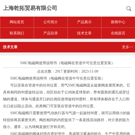
上海乾拓贸易有限公司
网站首页
公司简介
产品展示
新闻中心
联系我们
产品目录
技术文章
在线留言
技术文章
更多>>
SMC电磁阀使用说明书（电磁阀在管道中可任意位置安装）
点击次数：2917 更新时间：2023-11-09
SMC电磁阀使用说明书（电磁阀在管道中可任意位置安装）
可以安装在管道中的任何位置，而气SMC电磁阀是从旋塞阀发展而来的。它
具有相同的90度旋转运动，但区别在于公鸡体是球形的，带有圆形的通孔或穿过
轴的通道。球体与通道开口的比例应使球旋转90度时，所有球体都存在于入口和
出口处以阻止流动。此类阀门可安装在管道中的任何位置。
SMC电磁阀只需要使用气动执行器与气源一起旋转90度，就可以用很小的旋
转扭矩将其紧密关闭。阀的相同的内腔提供了一条直线流动路径，对介质的阻力
很小。通常，认为球阀直接打开和关闭。
SMC电磁阀的阀体封闭在密封管中，形成简洁紧凑的组合。生产中常用的电