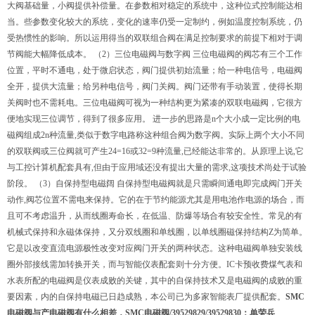
大阀基础量，小阀提供补偿量。在参数相对稳定的系统中，这种位式控制能达相
当。些参数变化较大的系统，变化的速率仍受一定制约，例如温度控制系统，仍
受热惯性的影响。所以运用得当的双联组合阀在满足控制要求的前提下相对于调
节阀能大幅降低成本。 （2）三位电磁阀与数字阀 三位电磁阀的阀芯有三个工作
位置，平时不通电，处于微启状态，阀门提供初始流量；给一种电信号，电磁阀
全开，提供大流量；给另种电信号，阀门关阀。阀门还带有手动装置，使得长期
关阀时也不需耗电。三位电磁阀可视为一种结构更为紧凑的双联电磁阀，它很方
便地实现三位调节，得到了很多应用。 进一步的思路是n个大小成一定比例的电
磁阀组成2n种流量,类似于数字电路称这种组合阀为数字阀。实际上两个大小不同
的双联阀或三位阀就可产生24=16或32=9种流量,已经能达非常的。从原理上说,它
与工控计算机配套具有,但由于应用域还没有提出大量的需求,这项技术尚处于试验
阶段。 （3）自保持型电磁阔 自保持型电磁阀就是只需瞬间通电即完成阀门开关
动作,阀芯位置不需电来保持。它的在于节约能源尤其是用电池作电源的场合，而
且可不考虑温升，从而线圈寿命长，在低温、防爆等场合有较安全性。常见的有
机械式保持和永磁体保持，又分双线圈和单线圈，以单线圈磁保持结构Z为简单。
它是以改变直流电源极性改变对应阀门开关的两种状态。这种电磁阀单独安装线
圈外部接线需加转换开关，而与智能仪表配套则十分方便。IC卡预收费煤气表和
水表所配的电磁阀是仪表成败的关键，其中的自保持技术又是电磁阀的成败的重
要因素，内的自保持电磁已日趋成熟，本公司已为多家智能表厂提供配套。
SMC
电磁阀与产电磁阀有什么相差，SMC电磁阀/39529829/39529830：单荣兵