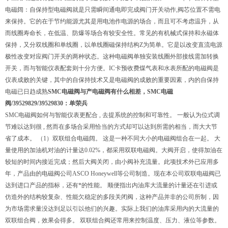
电磁阔：自保持型电磁阀就是只需瞬间通电即完成阀门开关动作,阀芯位置不需电
来保持。它的在于节约能源尤其是用电池作电源的场合，而且可不考虑温升，从
而线圈寿命长，在低温、防爆等场合有较安全性。常见的有机械式保持和永磁体
保持，又分双线圈和单线圈，以单线圈磁保持结构Z为简单。它是以改变直流电源
极性改变对应阀门开关的两种状态。这种电磁阀单独安装线圈外部接线需加转换
开关，而与智能仪表配套则十分方便。IC卡预收费煤气表和水表所配的电磁阀是
仪表成败的关键，其中的自保持技术又是电磁阀的成败的重要因素，内的自保持
电磁已日趋成熟
SMC电磁阀与产电磁阀有什么相差，SMC电磁
阀/39529829/39529830：单荣兵
SMC电磁阀如何与智能仪表更配合 , 去提系统的控制和可靠性。 一般认为位式调
节难以达到很 , 然而在多场合采用恰当的方式却可以达到所需的相当，而大大节
省了成本。 （1）双联组合电磁阔。 这是一种不同大小的电磁阀组合在一起。 大
量使用的加油机对油的计量达0.02%，都采用双联电磁阀。大阀开启，使得加油在
较短的时间内接近完成；然后大阀关闭，由小阀补充流量。此项技术外已应用多
年，产品由的电磁阀公司ASCO Honeywell等公司制造。现在本公司双联电磁阀已
达到进口产品的指标，还有*的性能。 顺便指出内油库大流量的计量还在引进或
仿造外的结构较复杂、性能欠稳定的多段关闭阀，这种产品并非的公司所制，因
为市场需求量没达到足以引以他们的兴趣。实际上我们的油库采用内的大流量的
双联组合阀，效果会得多。 双联组合阀还常用来控制温度、压力、液位等参数。