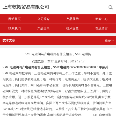
上海乾拓贸易有限公司
网站首页
公司简介
产品展示
新闻中心
联系我们
产品目录
技术文章
在线留言
技术文章
更多>>
SMC电磁阀与产电磁阀有什么相差，SMC电磁阀
点击次数：2137 更新时间：2012-12-17
SMC电磁阀与产电磁阀有什么相差，SMC电磁阀/39529829/39529830：单荣兵
SMC电磁阀与数字阀：三位电磁阀的阀芯有三个工作位置，平时不通电，处于微
启状态，阀门提供初始流量；给一种电信号，电磁阀全开，提供大流量；给另种
电信号，阀门关阀。阀门还带有手动装置， 使得长期关阀时也不需耗电。三位电
磁阀可视为一种结构更为紧凑的双联电磁阀，它很方便地实现三位调节，得到了
很多应用。进一步的思路是n个大小成一定比例的电磁阀组成2n种流量,类似于数
字电路称这种组合阀为数字阀。实际上两个大小不同的双联阀或三位阀就可产生
24=16或32=9种流量,已经能达非常的。从原理上说,它与工控计算机配套具有,但由
于应用域还没有提出大量的需求,这项技术尚处于试验阶段。 （3）自保持型