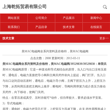
上海乾拓贸易有限公司
网站首页
公司简介
产品展示
新闻中心
联系我们
产品目录
技术文章
在线留言
技术文章
更多>>
美MAC电磁阀全系列资料及价格特，美MAC电磁阀
点击次数：2008 更新时间：2013-03-11
美MAC电磁阀全系列资料及价格特，美MAC电磁阀/39529839/39529830：单荣兵
美MAC电磁阀原理：它是一种直动和导式相结合的原理，当入口与出口没有压差
时，通电后，电磁力直接把导小阀和主阀关闭件依向上提起，阀门打开。当入口
与出口达到启动压差时，通电后，电磁力导小阀，主阀下腔压力上升，上腔压力
下降，从而利用压差把主阀向上推开；断电时，导阀利用弹簧力或介质压力推动
关闭件，向下移动，使阀门关闭。
特点：在零压差或真空、压时亦能可*动作，但功率较大，要求必须水平安装。
3）导式电磁阀：
原理：通电时，电磁力把导孔打开，上腔室压力迅速下降，在关 闭件周围形成上