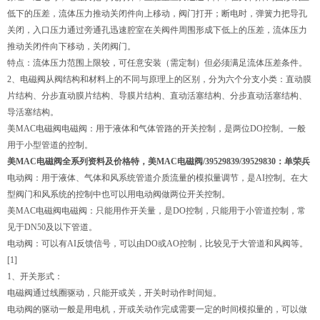
低下的压差，流体压力推动关闭件向上移动，阀门打开；断电时，弹簧力把导孔
关闭，入口压力通过旁通孔迅速腔室在关阀件周围形成下低上的压差，流体压力
推动关闭件向下移动，关闭阀门。
特点：流体压力范围上限较，可任意安装（需定制）但必须满足流体压差条件。
2、电磁阀从阀结构和材料上的不同与原理上的区别，分为六个分支小类：直动膜
片结构、分步直动膜片结构、导膜片结构、直动活塞结构、分步直动活塞结构、
导活塞结构。
美MAC电磁阀电磁阀：用于液体和气体管路的开关控制，是两位DO控制。一般
用于小型管道的控制。
美MAC电磁阀全系列资料及价格特，美MAC电磁阀/39529839/39529830：单荣兵
电动阀：用于液体、气体和风系统管道介质流量的模拟量调节，是AI控制。在大
型阀门和风系统的控制中也可以用电动阀做两位开关控制。
美MAC电磁阀电磁阀：只能用作开关量，是DO控制，只能用于小管道控制，常
见于DN50及以下管道。
电动阀：可以有AI反馈信号，可以由DO或AO控制，比较见于大管道和风阀等。
[1]
1、开关形式：
电磁阀通过线圈驱动，只能开或关，开关时动作时间短。
电动阀的驱动一般是用电机，开或关动作完成需要一定的时间模拟量的，可以做