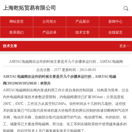
上海乾拓贸易有限公司
网站首页
公司简介
产品展示
新闻中心
联系我们
产品目录
技术文章
在线留言
技术文章
更多>>
AIRTAC电磁阀在运作的时候主要是开几个步骤来运行的，AIRTAC电磁阀
点击次数：2577 更新时间：2013-08-05
AIRTAC电磁阀在运作的时候主要是开几个步骤来运行的，AIRTAC电磁
阀/39529839/39529830：单荣兵
AIRTAC电磁阀则在阀内形成利用工作介质自身的控制回路，结构甚为简单。过去
内外电磁阀多项技术参数还受限制，内电磁阀通径已扩展30Omm；介质温度低
200℃，450℃；工作压力从真空到25MPa。动作时间从十几秒到几毫秒。这些技
术的新发展已*可以取代原有体积庞大价格昂贵的两位控制的快速切断阀和气动开
关阀，电动开关阀，也能部分取代连续调节的气动、电动调节阀。外的纺织、轻
工、城建等已大量改用电磁阀，而冶金、化工等则在辅助系统中使用越来越多的
电磁阀。内自控技术人员已越来越多地关注电磁阀了。