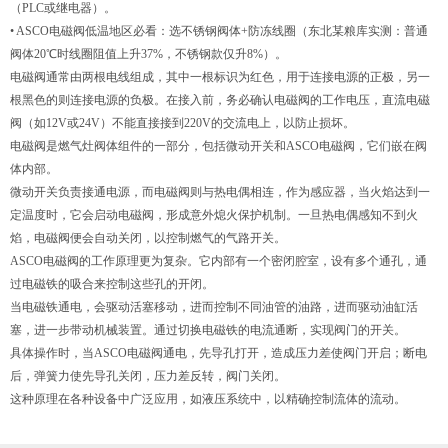
（PLC或继电器）。
• ASCO电磁阀低温地区必看：选不锈钢阀体+防冻线圈（东北某粮库实测：普通
阀体20℃时线圈阻值上升37%，不锈钢款仅升8%）。
电磁阀通常由两根电线组成，其中一根标识为红色，用于连接电源的正极，另一
根黑色的则连接电源的负极。在接入前，务必确认电磁阀的工作电压，直流电磁
阀（如12V或24V）不能直接接到220V的交流电上，以防止损坏。
电磁阀是燃气灶阀体组件的一部分，包括微动开关和ASCO电磁阀，它们嵌在阀
体内部。
微动开关负责接通电源，而电磁阀则与热电偶相连，作为感应器，当火焰达到一
定温度时，它会启动电磁阀，形成意外熄火保护机制。一旦热电偶感知不到火
焰，电磁阀便会自动关闭，以控制燃气的气路开关。
ASCO电磁阀的工作原理更为复杂。它内部有一个密闭腔室，设有多个通孔，通
过电磁铁的吸合来控制这些孔的开闭。
当电磁铁通电，会驱动活塞移动，进而控制不同油管的油路，进而驱动油缸活
塞，进一步带动机械装置。通过切换电磁铁的电流通断，实现阀门的开关。
具体操作时，当ASCO电磁阀通电，先导孔打开，造成压力差使阀门开启；断电
后，弹簧力使先导孔关闭，压力差反转，阀门关闭。
这种原理在各种设备中广泛应用，如液压系统中，以精确控制流体的流动。