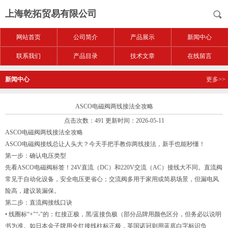
上海乾拓贸易有限公司
网站首页
公司简介
产品展示
新闻中心
联系我们
产品目录
技术文章
在线留言
新闻中心
更多>>
ASCO电磁阀两线接法全攻略
点击次数：491 更新时间：2026-05-11
ASCO电磁阀两线接法全攻略
ASCO电磁阀接线总让人头大？今天手把手教你两线接法，新手也能秒懂！
第一步：确认电压类型
先看ASCO电磁阀标签！24V直流（DC）和220V交流（AC）接线大不同。直流阀
常见于自动化设备，安全电压更省心；交流阀多用于家用或简易场景，但漏电风
险高，建议装漏保。
第二步：直流阀接线口诀
• 线圈标“+"“-"的：红接正极，黑/蓝接负极（部分品牌用颜色区分，但务必以说明
书为准。如日本金子牌用全红接线柱标正极，英国诺冠则用蓝底白字标识负