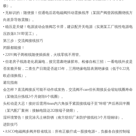
极）。
• 无标识的：随便接！但通电后若电磁阀抖动需换线序（某国产阀曾因线圈绕线方
向差异导致震颤）。
• 稳压是关键！电源波动会致阀芯卡滞，建议配开关电源（实测某工厂线性电源电
压跌落0.5V即罢工）。
第三步：交流阀接线技巧
闭眼都能接！
• 220V阀子两根线随便插插座，火线零线不用管。
• 但老房子线路老化易漏电，接完需裹绝缘胶布。检修自检三招：一看电线外皮是
否发脆开裂，二查生产日期是否超15年，三用绝缘电阻表测绝缘值（低于0.22兆
欧必须换线）。
避坑指南
会怎样？直流阀接反可能不动作或发热，交流阀不care但长期接反会缩短线圈寿命
（某物流分拣线3个月烧毁6个线圈）。
头松动是大忌！接好后需用4mm内六角扳手紧固接线端子至“咔嗒"声后再回半圈
（某汽配厂案例：接触电阻达2Ω致端子烧熔）。
湿环境警告！接完涂凡士林防锈（南方纺织厂未防护接线柱3个月现铜绿）。
进阶技巧
• ASCO电磁阀多阀并联省线法：所有正极拧成一股接电源+，负极各自接控制端